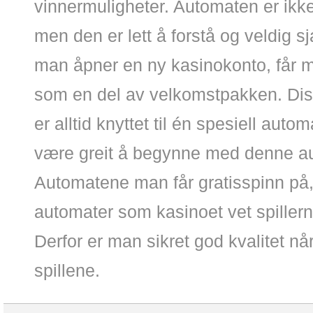
vinnermuligheter. Automaten er ikke
men den er lett å forstå og veldig 
man åpner en ny kasinokonto, får m
som en del av velkomstpakken. Dis
er alltid knyttet til én spesiell auto
være greit å begynne med denne a
Automatene man får gratisspinn på
automater som kasinoet vet spillerne
Derfor er man sikret god kvalitet n
spillene.