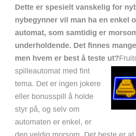
Dette er spesielt vanskelig for 
nybegynner vil man ha en enkel og 
automat, som samtidig er morso
underholdende. Det finnes mange 
men hvem er best å teste ut?
Fruit
spilleautomat med fint
tema. Det er ingen jokere
eller bonusspill å holde
styr på, og selv om
automaten er enkel, er
den veldig morsom. Det beste er at